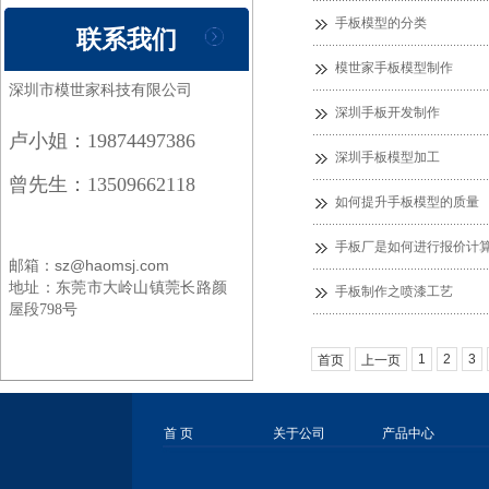
手板模型的分类
联系我们
模世家手板模型制作
深圳市模世家科技有限公司
深圳手板开发制作
卢小姐：19874497386
深圳手板模型加工
曾先生：13509662118
如何提升手板模型的质量
手板厂是如何进行报价计
邮箱：sz@haomsj.com
地址：
东莞市大岭山镇莞长路颜
手板制作之喷漆工艺
屋段798号
1
2
3
首页
上一页
首 页
关于公司
产品中心