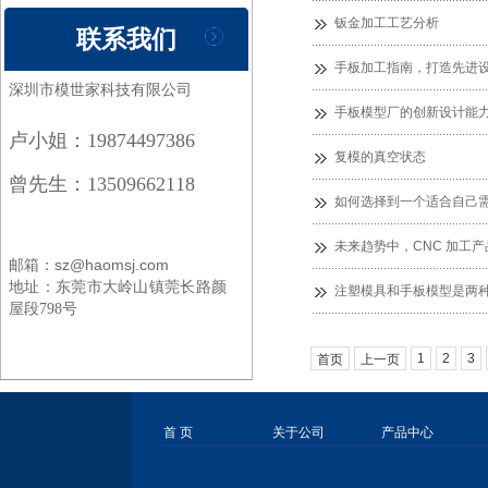
钣金加工工艺分析
联系我们
手板加工指南，打造先进设
深圳市模世家科技有限公司
手板模型厂的创新设计能
卢小姐：19874497386
复模的真空状态
曾先生：13509662118
如何选择到一个适合自己
未来趋势中，CNC 加工
邮箱：sz@haomsj.com
地址：
东莞市大岭山镇莞长路颜
注塑模具和手板模型是两
屋段798号
1
2
3
首页
上一页
首 页
关于公司
产品中心