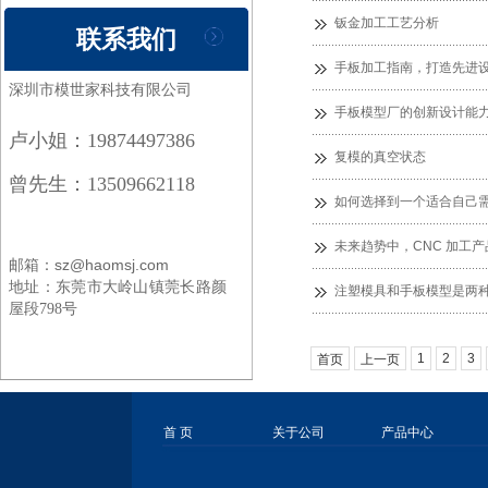
钣金加工工艺分析
联系我们
手板加工指南，打造先进设
深圳市模世家科技有限公司
手板模型厂的创新设计能
卢小姐：19874497386
复模的真空状态
曾先生：13509662118
如何选择到一个适合自己
未来趋势中，CNC 加工
邮箱：sz@haomsj.com
地址：
东莞市大岭山镇莞长路颜
注塑模具和手板模型是两
屋段798号
1
2
3
首页
上一页
首 页
关于公司
产品中心