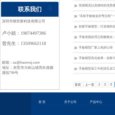
简易模具以其独特的优势
联系我们
“非标手板钣金折弯过程”
深圳市模世家科技有限公司
软胶手板模型：打造独特
卢小姐：19874497386
手板表面处理之阳极氧化
曾先生：13509662118
手板模型厂家上色的心得
手板模型高光效果：创新
邮箱：sz@haomsj.com
地址：
东莞市大岭山镇莞长路颜
手板模型加工中的深孔加
屋段798号
1
2
3
首页
上一页
首 页
关于公司
产品中心