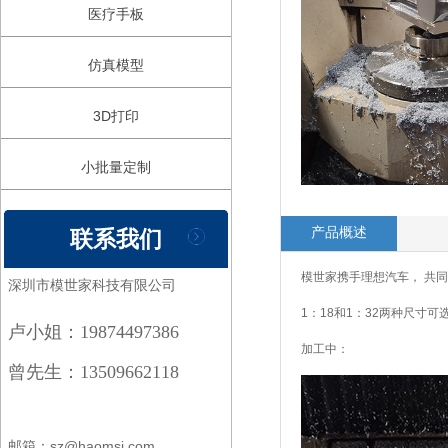
医疗手板
仿真模型
3D打印
小批量定制
产品概述
联系我们
模世家携手理想汽车， 共
深圳市模世家科技有限公司
1：18和1：32两种尺寸
卢小姐：19874497386
加工中：
曾先生：13509662118
邮箱：sz@haomsj.com