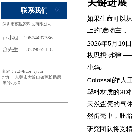
关键进展
联系我们
如果生命可以从
深圳市模世家科技有限公司
上的“造物主”。
卢小姐：19874497386
2026年5月19
曾先生：13509662118
枚思想“炸弹”
小鸡。
邮箱：sz@haomsj.com
地址：
东莞市大岭山镇莞长路颜
Colossal
屋段798号
塑料材质的3D
天然蛋壳的气
然蛋壳中，胚胎
研究团队将受精