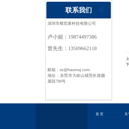
联系我们
深圳市模世家科技有限公司
卢小姐：19874497386
曾先生：13509662118
邮箱：sz@haomsj.com
地址：
东莞市大岭山镇莞长路颜
屋段798号
首 页
关