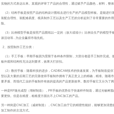
实物的方式表达出来。直观的评审了产品的合理性，通过赋予产品颜色，材料，整体
（2）结构手板是按照产品的结构设计图纸去进行生产的产品模型样板。是能进行
装配合理性、装配难易度、模具制作工艺以及生产工艺的分析起到了非常重要的作用
险。
（3）比例模型手板是按照产品图纸以一定的（放大或缩小）比例去生产的模型手板
谈活动等...为企业赢得市场先机。
2、按照制作工艺分类：
（1）手工手板：早期手板因为受限于各种条件限制，大部分都是手工制作完成。
板外观和结构性无法达到要求，效果大打折扣。
（2）数控手板：随着科技的进步，CAD和CAM技术的快速发展，为手板制造提
型以及大量的后期工艺的完善使得手板制作拥有了真正意义上的精确，精准。随着市
要矛盾、而现代工业的手板制作有效的提高的产品更新效率。数控手板它又分为了两
一种是RP激光成型（增材制造），PR手板的优势在于快速样件制造，通过光敏树脂
要更快。但是在精度，粗糙度方面比不上CNC加工的产品。
另一种则是CNC加工（减材制造），CNC加工由于它的精密性能好，能够更加清楚
加工制作的主流方式。