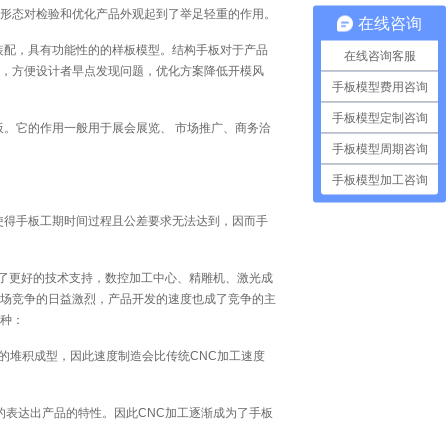
形态对检验和优化产品外观起到了举足轻重的作用。
在线咨询
装配，具有功能性的的样板模型。结构手板对于产品
在线咨询客服
，方便设计者早点发现问题，优化方案降低开模风
手板模型费用咨询
手板模型定制咨询
。它的作用一般用于展会展览、 市场推广、商务洽
手板模型周期咨询
手板模型加工咨询
使得手板工期时间过程且公差要求无法达到，因而手
供了更好的技术支持，数控加工中心、精雕机、激光成
场竞争的日益激烈，产品开发的速度也成了竞争的主
种：
的堆积成型，因此速度制造会比传统CNC加工速度
的表达出产品的特性。因此CNC加工逐渐成为了手板